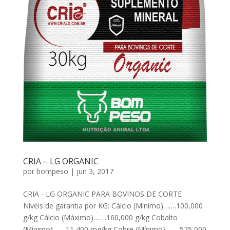
CRIA – LG ORGANIC
por
bompeso
|
jun 3, 2017
CRIA - LG ORGANIC PARA BOVINOS DE CORTE
Níveis de garantia por KG: Cálcio (Mínimo)…….100,000
g/kg Cálcio (Máximo)…….160,000 g/kg Cobalto
(Mínimo)…….11,400 mg/kg Cobre (Mínimo)……..525,000